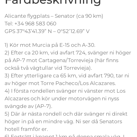
Alicante flygplats – Senator (ca 90 km)
Tel: +34 968 583 060
GPS 37°43’41.39” N – 0°52’12.69” V
1) Kör mot Murcia på E-15 och A-30.
2) Efter ca 20 km, vid avfart 724, svänger ni höger
på AP-7 mot Cartagena/Torrevieja (här finns
också två vägtullar vid Torrevieja).
3) Efter ytterligare ca 65 km, vid avfart 790, tar ni
av höger mot Torre Pacheco/Los Alcazares.
4) I första rondellen svänger ni vänster mot Los
Alcazares och kör under motorvägen ni nyss
svängde av (AP-7).
5) Där är nästa rondell och där svänger ni direkt
höger in på en mindre väg. Ni ser då Senators
hotell framför er.
6) Fortsätt i knappt 1 km på denna smala väg. I