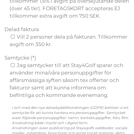
tillkommer 1,6% i avgift på överskjutande delen
(över 45 tkr). FÖRETAGSKORT accepteras EJ
tillkommer extra avgift om 750 SEK.
Delad faktura
Vill 2 personer dela på fakturan. Tillkommer
avgift om 350 kr.
Samtycke (*)
Jag samtycker till att Stay4Golf sparar och
använder mina/våra personuppgifter för
affärsmässiga syften såsom tex offerter och
fakturor samt att kunna informera om
befintliga och kommande evenemang.
I och med den nya dataskyddsförordningen (GDPR) behöver vi ert
samtycke för att kunna hantera era personuppgifter. Samtycket
avser följande personuppgifter: namn, kontaktuppgifter, foto, film.
Användning både i tryckt och i digital form.
Användningen avser publicering på Stay4golfs webbsidor, sociala
medier, nyhetsbrev, broschyrer och annat tryckt material, detta