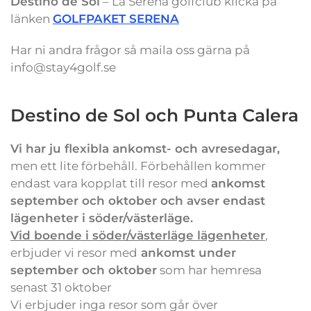
Destino de Sol
– La Serena golfclub klicka på
länken
GOLFPAKET SERENA
Har ni andra frågor så maila oss gärna på
info@stay4golf.se
Destino de Sol och Punta Calera
Vi har ju flexibla ankomst- och avresedagar,
men ett lite förbehåll. Förbehållen kommer
endast vara kopplat till resor med
ankomst
september och oktober och avser endast
lägenheter i söder/västerläge.
Vid boende i söder/västerläge lägenheter
,
erbjuder vi resor med
ankomst under
september och oktober
som har hemresa
senast 31 oktober
Vi erbjuder inga resor som går över