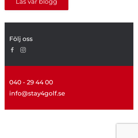
Läs vår blogg
Följ oss
040 - 29 44 00
info@stay4golf.se