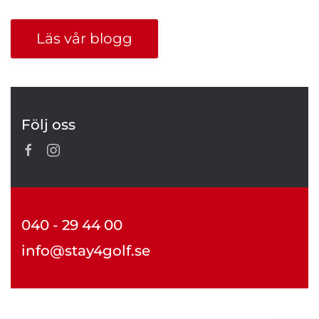
Läs vår blogg
Följ oss
040 - 29 44 00
info@stay4golf.se