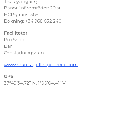
Trolley: ingår ej
Banor i närområdet: 20 st
HCP-gräns: 36+
Bokning: +34 968 032 240
Faciliteter
Pro Shop
Bar
Omklädningsrum
www.murciagolfexperience.com
GPS
37°49’34,72” N, 1°00’04,41” V