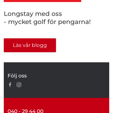
Longstay med oss
- mycket golf för pengarna!
Läs vår blogg
Följ oss
040 - 29 44 00