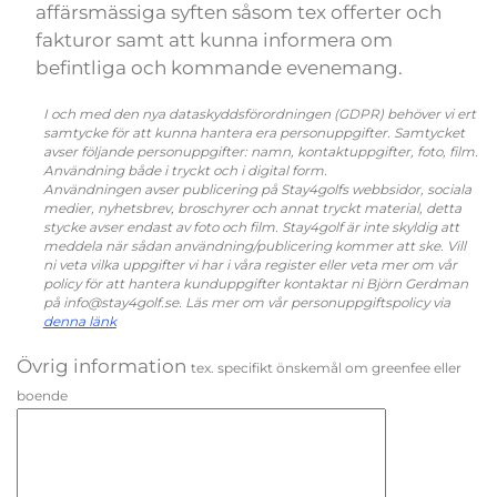
affärsmässiga syften såsom tex offerter och
fakturor samt att kunna informera om
befintliga och kommande evenemang.
I och med den nya dataskyddsförordningen (GDPR) behöver vi ert
samtycke för att kunna hantera era personuppgifter. Samtycket
avser följande personuppgifter: namn, kontaktuppgifter, foto, film.
Användning både i tryckt och i digital form.
Användningen avser publicering på Stay4golfs webbsidor, sociala
medier, nyhetsbrev, broschyrer och annat tryckt material, detta
stycke avser endast av foto och film. Stay4golf är inte skyldig att
meddela när sådan användning/publicering kommer att ske. Vill
ni veta vilka uppgifter vi har i våra register eller veta mer om vår
policy för att hantera kunduppgifter kontaktar ni Björn Gerdman
på info@stay4golf.se. Läs mer om vår personuppgiftspolicy via
denna länk
Övrig information
tex. specifikt önskemål om greenfee eller
boende