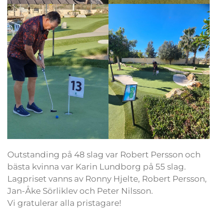
Outstanding på 48 slag var Robert Persson och
bästa kvinna var Karin Lundborg på 55 slag.
Lagpriset vanns av Ronny Hjelte, Robert Persson,
Jan-Åke Sörliklev och Peter Nilsson.
Vi gratulerar alla pristagare!