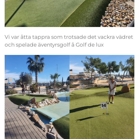
Vi var åtta tappra som trotsade det vackra vädret
och spelade äventyrsgolf å Golf de lux