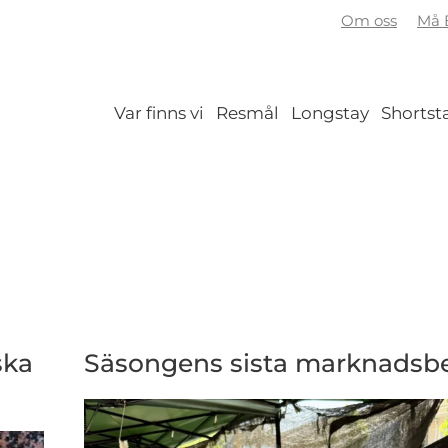
Om oss
Må B
Var finns vi
Resmål
Longstay
Shortst
ska
Säsongens sista marknadsb