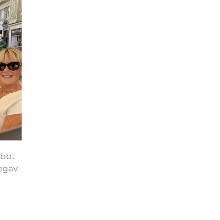
abbt
begav