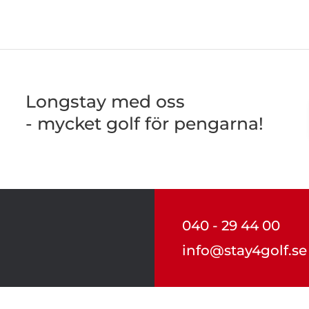
Longstay med oss
- mycket golf för pengarna!
040 - 29 44 00
info@stay4golf.se