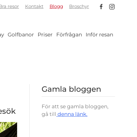
ra resor
Kontakt
Blogg
Broschyr
ay
Golfbanor
Priser
Förfrågan
Inför resan
Gamla bloggen
För att se gamla bloggen,
esök
gå till
denna länk.