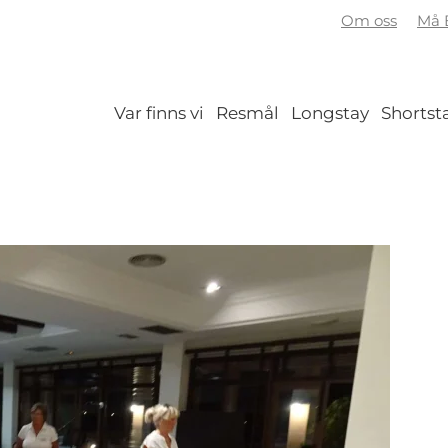
Om oss
Må B
Var finns vi
Resmål
Longstay
Shortst