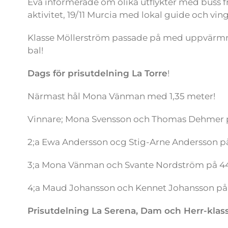
Eva informerade om olika utflykter med buss frå
aktivitet, 19/11 Murcia med lokal guide och 
Klasse Möllerström passade på med uppvärmni
bal!
Dags för prisutdelning La Torre
!
Närmast hål Mona Vänman med 1,35 meter!
Vinnare; Mona Svensson och Thomas Dehmer 
2;a Ewa Andersson ocg Stig-Arne Andersson p
3;a Mona Vänman och Svante Nordström på 4
4;a Maud Johansson och Kennet Johansson på
Prisutdelning La Serena, Dam och Herr-klass