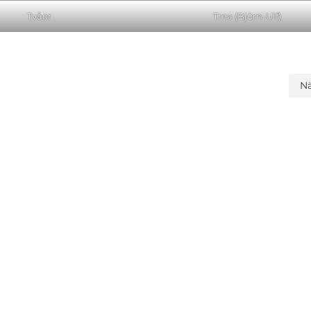
Tvåor
Trea (Björn-Ulf)
N