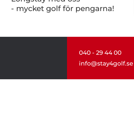
- mycket golf för pengarna!
040 - 29 44 00
info@stay4golf.se