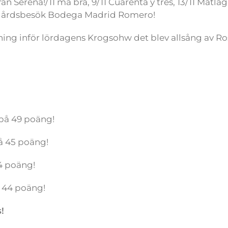
n Serena!/11 må bra, 9/11 Cuarenta y tres, 13/11 Matla
vingårdsbesök Bodega Madrid Romero!
ng inför lördagens Krogsohw det blev allsång av Ro
på 49 poäng!
å 45 poäng!
4 poäng!
 44 poäng!
!