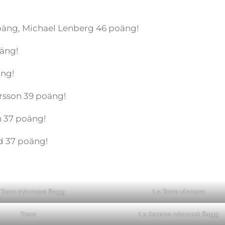
oäng, Michael Lenberg 46 poäng!
oäng!
äng!
rsson 39 poäng!
 37 poäng!
d 37 poäng!
 Torre Närmast flagg
La Torre vinnare
Treor
La Serena närmast flagg