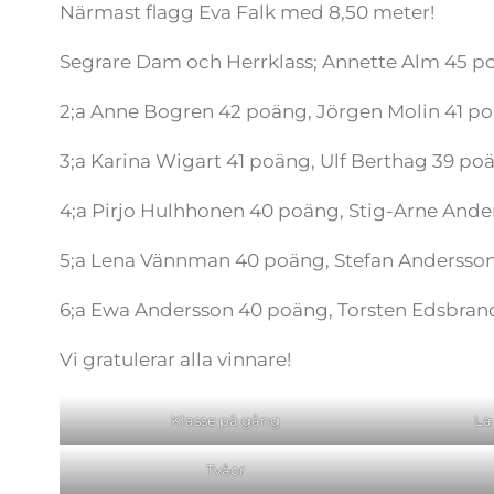
Närmast flagg Eva Falk med 8,50 meter!
Segrare Dam och Herrklass; Annette Alm 45 p
2;a Anne Bogren 42 poäng, Jörgen Molin 41 p
3;a Karina Wigart 41 poäng, Ulf Berthag 39 po
4;a Pirjo Hulhhonen 40 poäng, Stig-Arne Ande
5;a Lena Vännman 40 poäng, Stefan Andersson
6;a Ewa Andersson 40 poäng, Torsten Edsbran
Vi gratulerar alla vinnare!
Klasse på gång
La
Tvåor