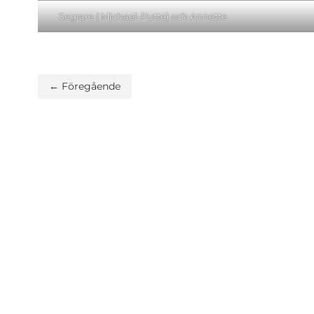
Segrare ( Michael-Putte) och Annette
← Föregående