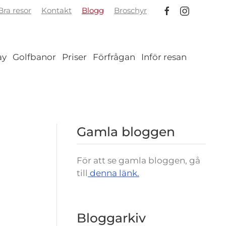
ra resor
Kontakt
Blogg
Broschyr
ay
Golfbanor
Priser
Förfrågan
Inför resan
Gamla bloggen
För att se gamla bloggen, gå
till
denna länk.
Bloggarkiv