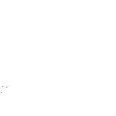
 hur
r