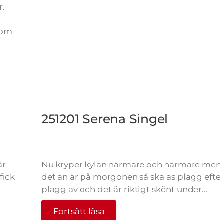
r.
som
251201 Serena Singel
är
Nu kryper kylan närmare och närmare men
fick
det än är på morgonen så skalas plagg efte
plagg av och det är riktigt skönt under...
Fortsätt läsa