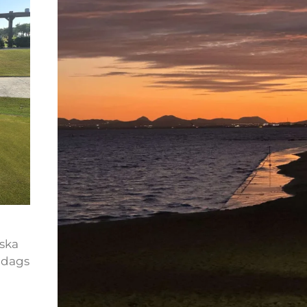
ska
 dags