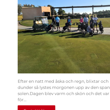
Efter en natt med åska och regn, blixtar och
dunder så lystes morgonen upp av den span
solen.Dagen blev varm och skön och det var
för...