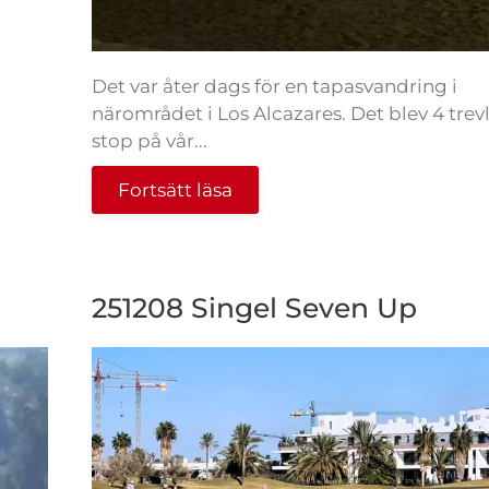
Det var åter dags för en tapasvandring i
närområdet i Los Alcazares. Det blev 4 trev
stop på vår...
Fortsätt läsa
251208 Singel Seven Up