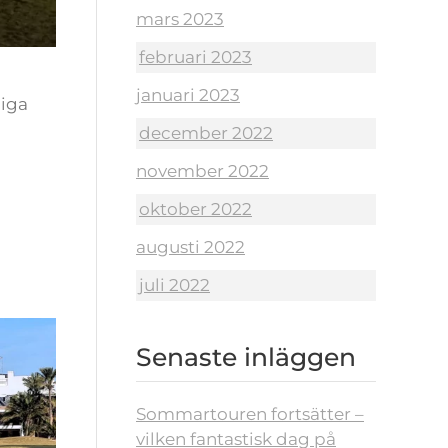
mars 2023
februari 2023
januari 2023
liga
december 2022
november 2022
oktober 2022
augusti 2022
juli 2022
Senaste inläggen
Sommartouren fortsätter –
vilken fantastisk dag på