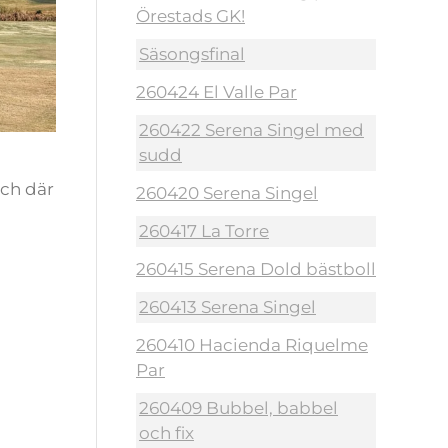
Örestads GK!
Säsongsfinal
260424 El Valle Par
260422 Serena Singel med
sudd
g
och där
260420 Serena Singel
260417 La Torre
260415 Serena Dold bästboll
260413 Serena Singel
260410 Hacienda Riquelme
Par
260409 Bubbel, babbel
och fix