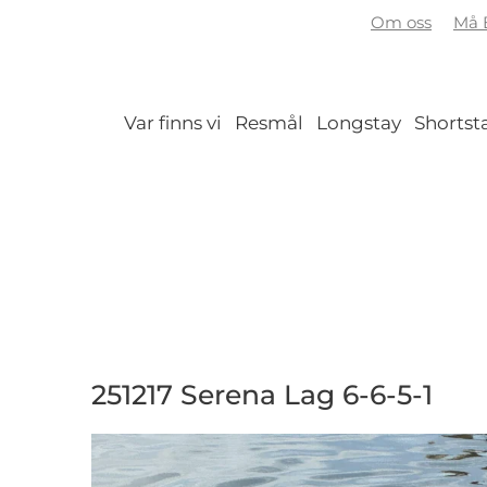
Om oss
Må B
Var finns vi
Resmål
Longstay
Shortst
251217 Serena Lag 6-6-5-1