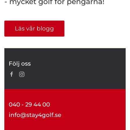
- mycket golf för pengarna!
Läs vår blogg
Följ oss
040 - 29 44 00
info@stay4golf.se