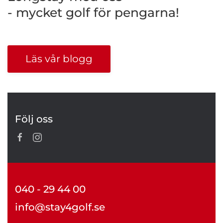
- mycket golf för pengarna!
Läs vår blogg
Följ oss
040 - 29 44 00
info@stay4golf.se