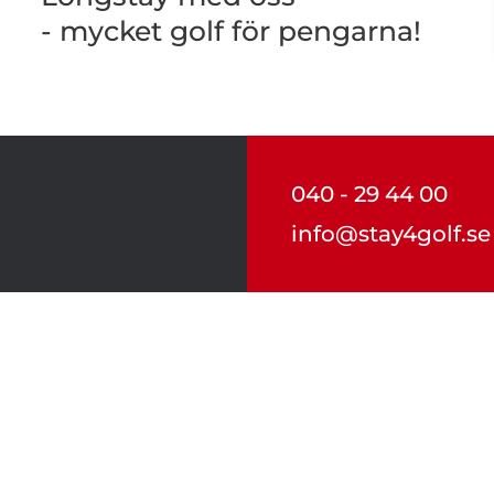
- mycket golf för pengarna!
040 - 29 44 00
info@stay4golf.se