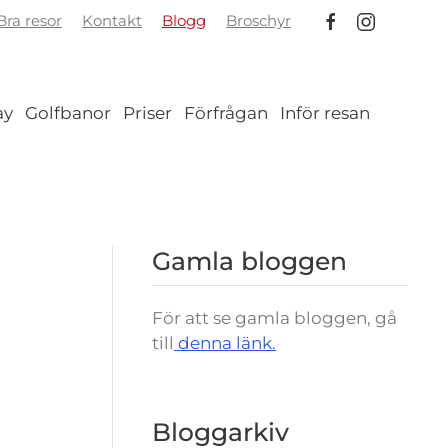
ra resor
Kontakt
Blogg
Broschyr
ay
Golfbanor
Priser
Förfrågan
Inför resan
Gamla bloggen
För att se gamla bloggen, gå
till
denna länk.
Bloggarkiv