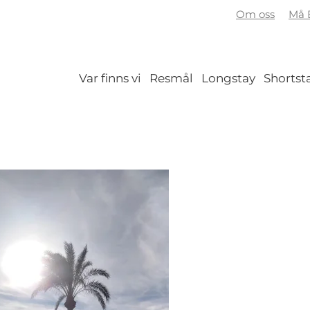
Om oss
Må B
Var finns vi
Resmål
Longstay
Shortst