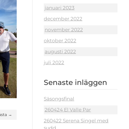
januari 2023
december 2022
november 2022
oktober 2022
augusti 2022
juli 2022
Senaste inläggen
Säsongsfinal
260424 El Valle Par
ästa →
260422 Serena Singel med
sudd