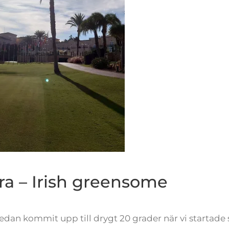
ra – Irish greensome
an kommit upp till drygt 20 grader när vi startade 