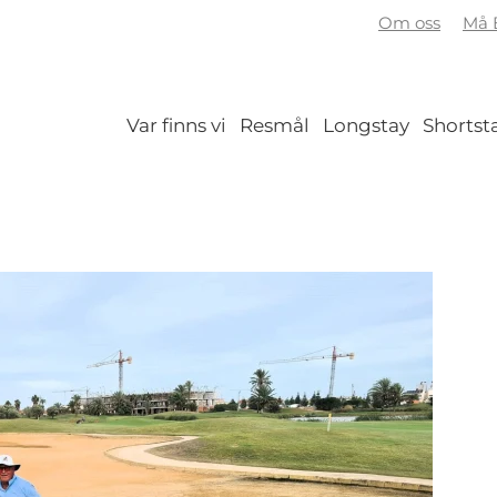
Om oss
Må B
Var finns vi
Resmål
Longstay
Shortst