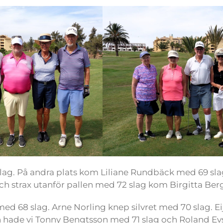
ag. På andra plats kom Liliane Rundbäck med 69 sla
ch strax utanför pallen med 72 slag kom Birgitta Ber
ed 68 slag. Arne Norling knep silvret med 70 slag. Ei
en hade vi Tonny Bengtsson med 71 slag och Roland E