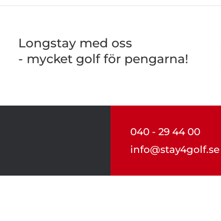
Longstay med oss
- mycket golf för pengarna!
040 - 29 44 00
info@stay4golf.se