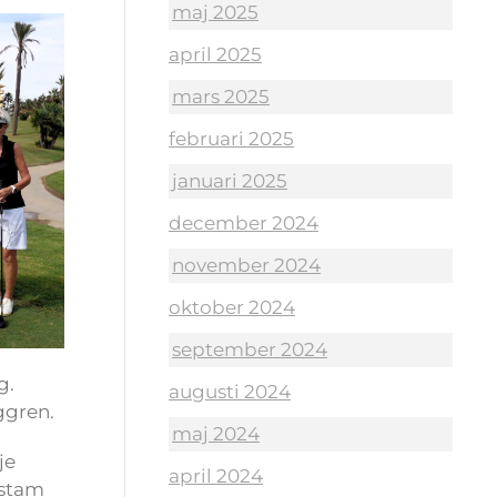
maj 2025
april 2025
mars 2025
februari 2025
januari 2025
december 2024
november 2024
oktober 2024
september 2024
g.
augusti 2024
ggren.
maj 2024
je
april 2024
vstam