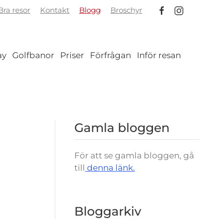
ra resor
Kontakt
Blogg
Broschyr
ay
Golfbanor
Priser
Förfrågan
Inför resan
Gamla bloggen
För att se gamla bloggen, gå
till
denna länk.
Bloggarkiv