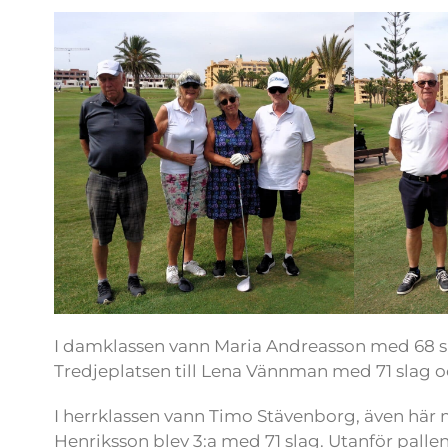
I damklassen vann Maria Andreasson med 68 sl
Tredjeplatsen till Lena Vännman med 71 slag o
I herrklassen vann Timo Stävenborg, även här m
Henriksson blev 3:a med 71 slag. Utanför pall