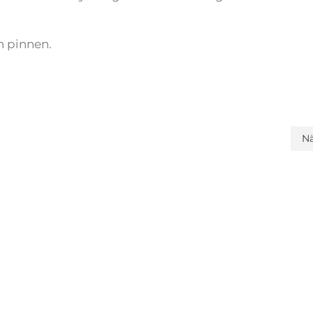
n pinnen.
N