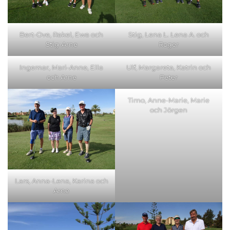
Bert-Ove, Rakel, Ewa och
Stig, Lena L. Lena A. och
Stig-Arne
Roger
Ingemar, Mari-Anne, Ella
Ulf, Margareta, Katrin och
och Arne
Peter
Timo, Anne-Marie, Marie
och Jörgen
Lars, Anna-Lena, Karina och
Arne