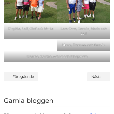
Birgitta, Leif, Olof och Maria
Lars-Owe, Bernie, Marie och
Leif
Mona, Thomas och Kerstin
Yvonne, Kerstin, Astrid och Margareta
← Föregående
Nästa →
Gamla bloggen