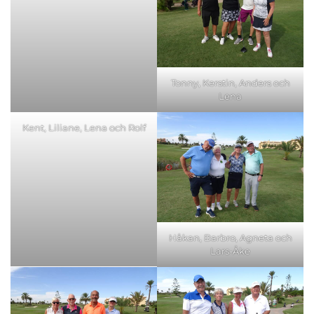
Tonny, Kerstin, Anders och
Lena
Kent, Liliane, Lena och Rolf
Håkan, Barbro, Agneta och
Lars-Åke