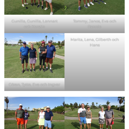
Gunilla, Gunilla, Lennart
Tommy, Janos, Eva och
och Kerstin
Ronnie
Marita, Lena, Gilberth och
Hans
Göran, Tytte, Eva och Ingvar