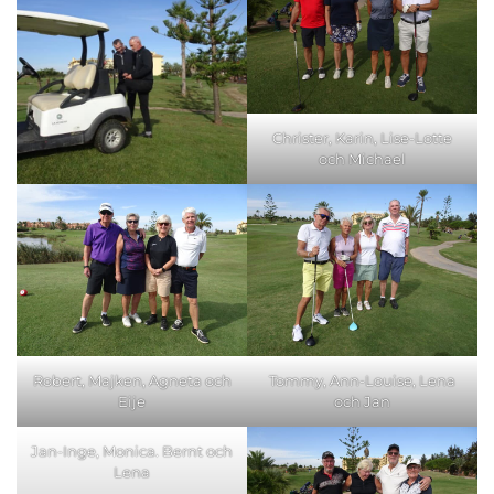
Christer, Karin, Lise-Lotte
och Michael
Robert, Majken, Agneta och
Tommy, Ann-Louise, Lena
Eije
och Jan
Jan-Inge, Monica. Bernt och
Lena