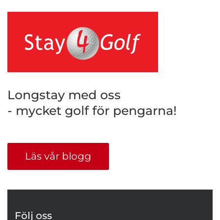
Longstay med oss
- mycket golf för pengarna!
Läs vår blogg
Följ oss