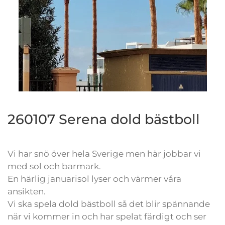
260107 Serena dold bästboll
Vi har snö över hela Sverige men här jobbar vi
med sol och barmark.
En härlig januarisol lyser och värmer våra
ansikten.
Vi ska spela dold bästboll så det blir spännande
när vi kommer in och har spelat färdigt och ser