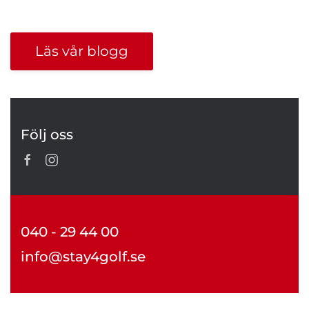
Läs vår blogg
Följ oss
040 - 29 44 00
info@stay4golf.se