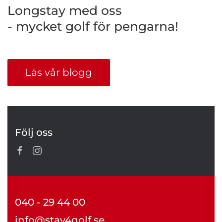
Longstay med oss
- mycket golf för pengarna!
Läs vår blogg
Följ oss
040 - 29 44 00
info@stay4golf.se