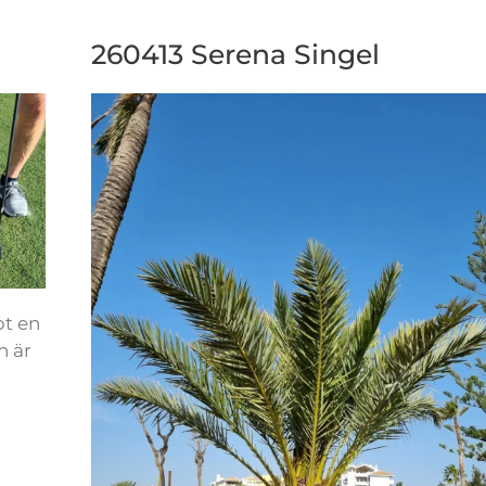
260413 Serena Singel
pt en
n är