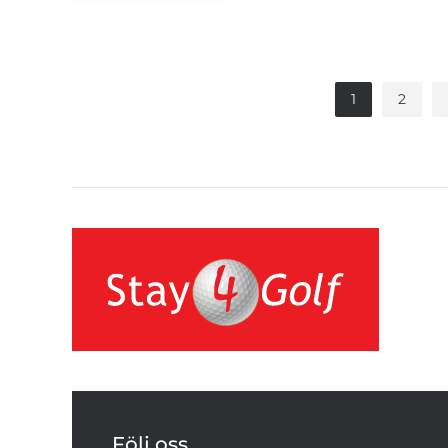
1
2
Följ oss