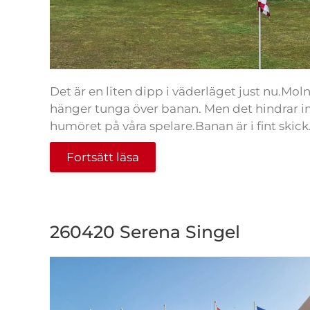
Det är en liten dipp i väderläget just nu.Mol
hänger tunga över banan. Men det hindrar i
humöret på våra spelare.Banan är i fint skick.
Fortsätt läsa
260420 Serena Singel