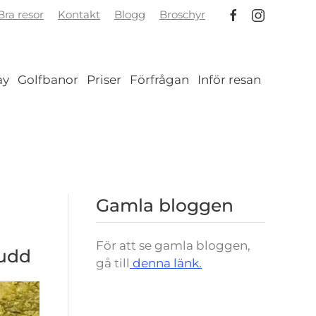
ra resor
Kontakt
Blogg
Broschyr
ay
Golfbanor
Priser
Förfrågan
Inför resan
Gamla bloggen
För att se gamla bloggen,
sudd
gå till
denna länk.