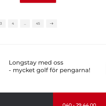
3
4
…
45
Longstay med oss
- mycket golf för pengarna!
040 - 29 44 00