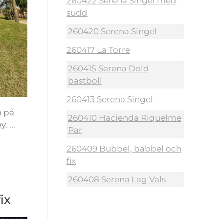
260422 Serena Singel med
sudd
260420 Serena Singel
260417 La Torre
260415 Serena Dold
bästboll
260413 Serena Singel
n på
260410 Hacienda Riquelme
 ...
Par
260409 Bubbel, babbel och
fix
260408 Serena Lag Vals
ix