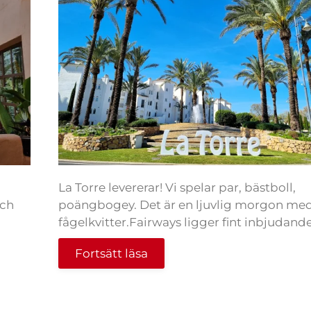
La Torre levererar! Vi spelar par, bästboll,
och
poängbogey. Det är en ljuvlig morgon me
fågelkvitter.Fairways ligger fint inbjudande.
Fortsätt läsa