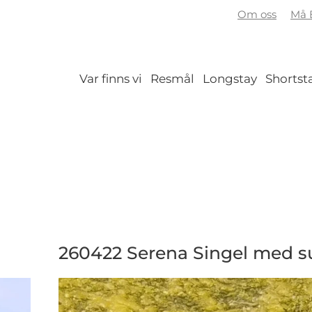
Om oss
Må B
Var finns vi
Resmål
Longstay
Shortst
260422 Serena Singel med 