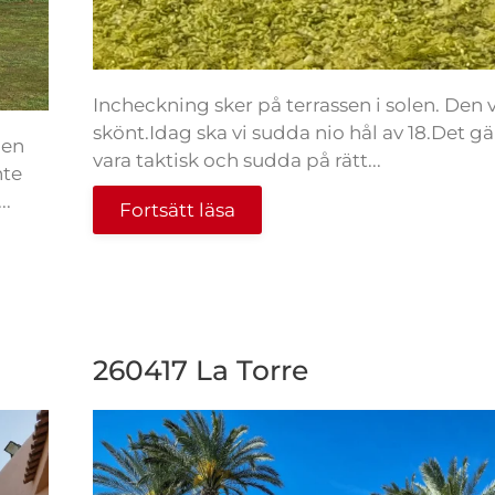
Incheckning sker på terrassen i solen. Den
skönt.Idag ska vi sudda nio hål av 18.Det gäl
nen
vara taktisk och sudda på rätt...
nte
..
Fortsätt läsa
260417 La Torre