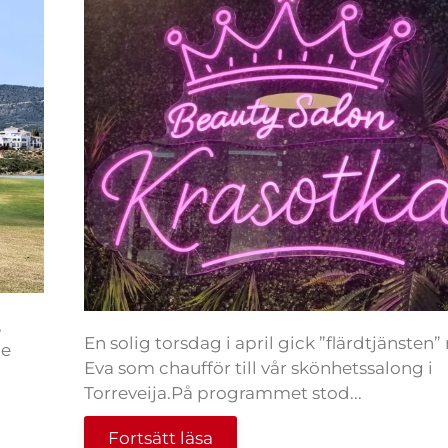
,
En solig torsdag i april gick ”flärdtjänsten
me
Eva som chaufför till vår skönhetssalong i
Torreveija.På programmet stod...
Fortsätt läsa