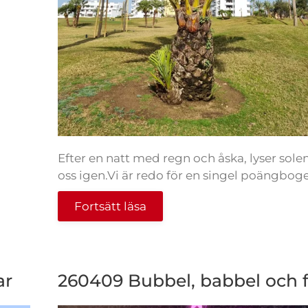
Efter en natt med regn och åska, lyser sole
oss igen.Vi är redo för en singel poängbogey.
Fortsätt läsa
ar
260409 Bubbel, babbel och f