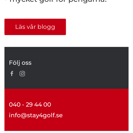
Läs vår blogg
Följ oss
040 - 29 44 00
info@stay4golf.se