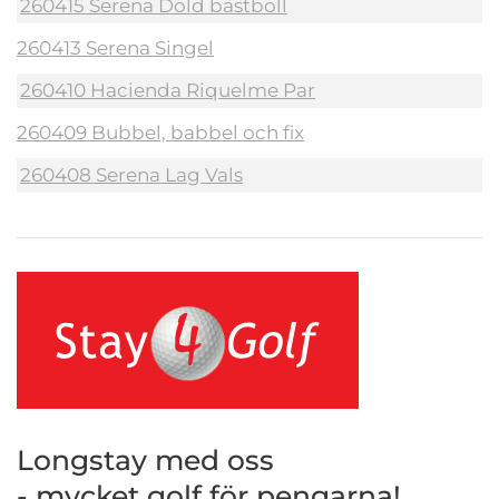
260415 Serena Dold bästboll
260413 Serena Singel
260410 Hacienda Riquelme Par
260409 Bubbel, babbel och fix
260408 Serena Lag Vals
Longstay med oss
- mycket golf för pengarna!