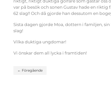
riktigt, riktigt duktiga golfare som gästar oss
var på besök och sonen Gustav hade en riktig
62 slag!! Och då gjorde han dessutom en bogey 
Sista dagen gjorde Moa, dottern i familjen, si
slag!
Vilka duktiga ungdomar!
Vi önskar dem all lycka i framtiden!
← Föregående