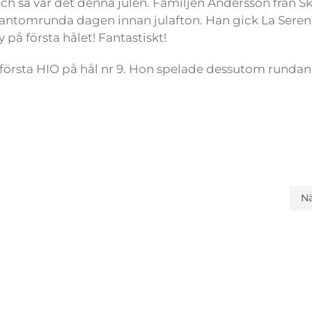
 och så var det denna julen. Familjen Andersson från S
 fantomrunda dagen innan julafton. Han gick La Seren
på första hålet! Fantastiskt!
n första HIO på hål nr 9. Hon spelade dessutom rundan
N