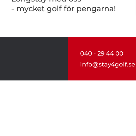
- mycket golf för pengarna!
040 - 29 44 00
info@stay4golf.se