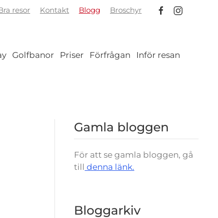
ra resor
Kontakt
Blogg
Broschyr
ay
Golfbanor
Priser
Förfrågan
Inför resan
Gamla bloggen
För att se gamla bloggen, gå
till
denna länk.
Bloggarkiv