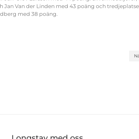
 Jan Van der Linden med 43 poäng och tredjeplatse
medberg med 38 poäng.
N
Longstay med oss