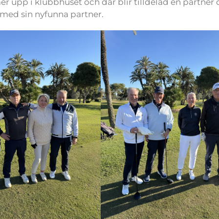
r upp i klubbhuset och där blir tilldelad en partner
 med sin nyfunna partner.