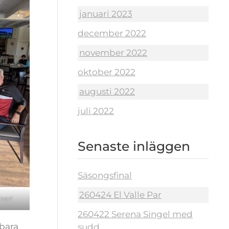
januari 2023
december 2022
november 2022
oktober 2022
augusti 2022
juli 2022
Senaste inläggen
Säsongsfinal
260424 El Valle Par
ner!
260422 Serena Singel med
 bara
sudd