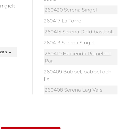
n gick
260420 Serena Singel
260417 La Torre
260415 Serena Dold bästboll
260413 Serena Singel
ästa →
260410 Hacienda Riquelme
Par
260409 Bubbel, babbel och
fix
260408 Serena Lag Vals