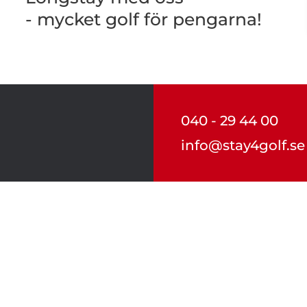
- mycket golf för pengarna!
040 - 29 44 00
info@stay4golf.se