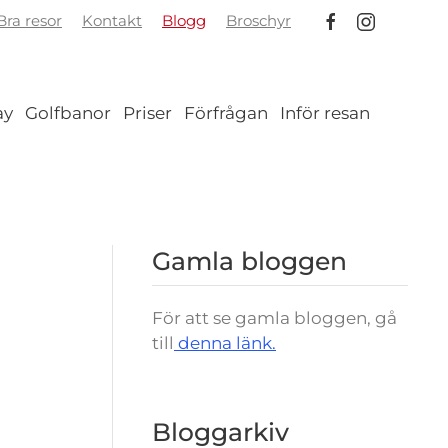
ra resor
Kontakt
Blogg
Broschyr
ay
Golfbanor
Priser
Förfrågan
Inför resan
Gamla bloggen
För att se gamla bloggen, gå
till
denna länk.
Bloggarkiv