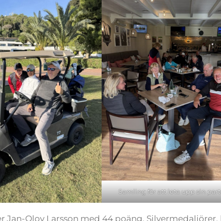
Samling för att leta upp sin part
r Jan-Olov Larsson med 44 poäng. Silvermedaljörer,