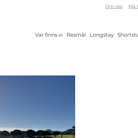
Om oss
Må B
Var finns vi
Resmål
Longstay
Shortst