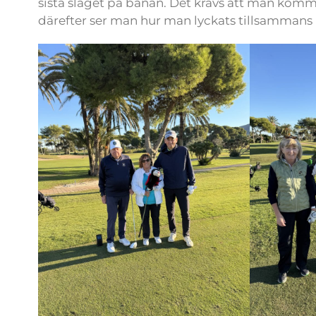
sista slaget på banan. Det krävs att man komme
därefter ser man hur man lyckats tillsammans