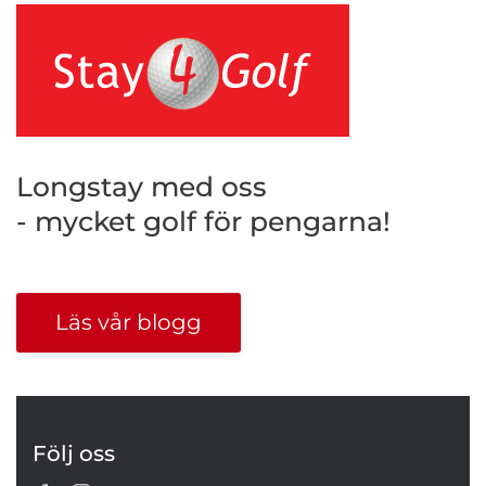
Longstay med oss
- mycket golf för pengarna!
Läs vår blogg
Följ oss