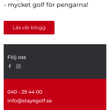
- mycket golf för pengarna!
Läs vår blogg
Följ oss
040 - 29 44 00
info@stay4golf.se