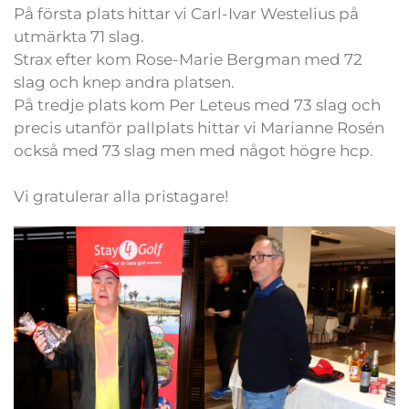
På första plats hittar vi Carl-Ivar Westelius på
utmärkta 71 slag.
Strax efter kom Rose-Marie Bergman med 72
slag och knep andra platsen.
På tredje plats kom Per Leteus med 73 slag och
precis utanför pallplats hittar vi Marianne Rosén
också med 73 slag men med något högre hcp.
Vi gratulerar alla pristagare!