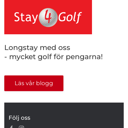
Longstay med oss
- mycket golf för pengarna!
Läs vår blogg
Följ oss